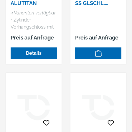
ALUTITAN
SS GLSCHL. 1
16/25 Z
4 Varianten verfügbar
1SCHLIESSUNG: Z1
• Zylinder-
Vorhangschloss mit
massivem
Preis auf Anfrage
Preis auf Anfrage
Aluminiumkörper •
Präzisions-
Details
Schließwerk • Bügel
stahlhart • Innenwerk
rostfrei •
Abmessungen: lichte
Bügelweite x lichte
Bügelhöhe x
Bügelstärke, HB =
hoher Bügel