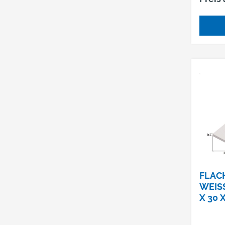
FLAC
WEISS
30 X