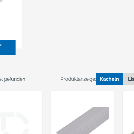
e
kel gefunden
Produktanzeige:
Kacheln
Li