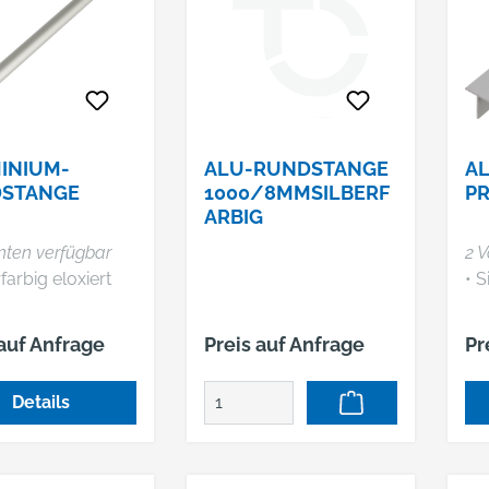
INIUM-
ALU-RUNDSTANGE
AL
STANGE
1000/8MMSILBERF
PR
ARBIG
nten verfügbar
2 V
rfarbig eloxiert
• S
 auf Anfrage
Preis auf Anfrage
Pr
Details