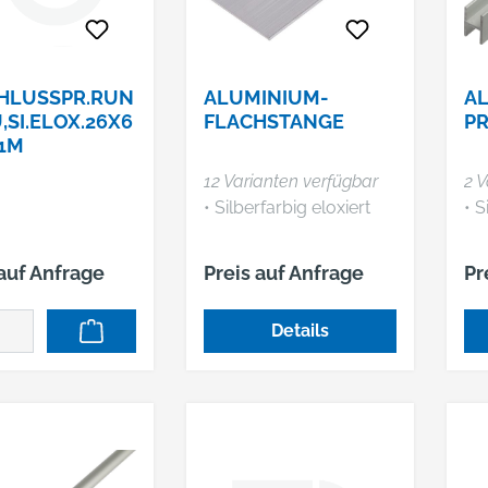
HLUSSPR.RUN
ALUMINIUM-
A
,SI.ELOX.26X6
FLACHSTANGE
PR
/1M
12 Varianten verfügbar
2 V
• Silberfarbig eloxiert
• S
 auf Anfrage
Preis auf Anfrage
Pr
Details