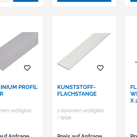
INIUM PROFIL
KUNSTSTOFF-
FL
R
FLACHSTANGE
WE
2
anten verfügbar
2 Varianten verfügbar
r
• Weiß
 auf Anfrage
Preis auf Anfrage
Pr