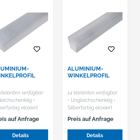
LUMINIUM-
ALUMINIUM-
NKELPROFIL
WINKELPROFIL
Varianten verfügbar
14 Varianten verfügbar
leichschenklig •
• Ungleichschenklig •
berfarbig eloxiert
Silberfarbig eloxiert
eis auf Anfrage
Preis auf Anfrage
Details
Details