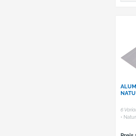
ALUM
NATU
6 Vari
• Natu
Preis