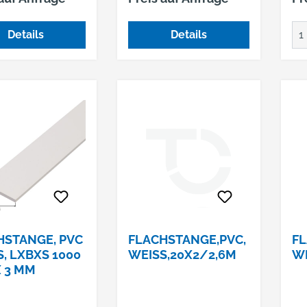
Details
Details
HSTANGE, PVC
FLACHSTANGE,PVC,
FL
, LXBXS 1000 X
WEISS,20X2/2,6M
WE
 3 MM