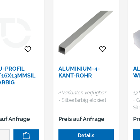
U-PROFIL
ALUMINIUM-4-
A
/16X13MMSIL
KANT-ROHR
WI
ARBIG
4 Varianten verfügbar
13 
• Silberfarbig eloxiert
• G
Sil
 auf Anfrage
Preis auf Anfrage
Pr
Details