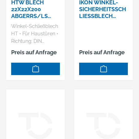
HTW BLECH
IKON WINKEL-
22X22X200
SICHERHEITSSCH
ABGERRS/LS
LIESSBLECH
VERWENDBAR
VZ300X25X25MM
Winkel-Schließblech
#9M5445300
HT • Für Haustüren •
Richtung: DIN
links/rechts
Preis auf Anfrage
Preis auf Anfrage
Hersteller: Bever &
Klophaus GmbH,
Rheinische Straße 43,
58332 Schwelm, DE,
+49233680590,
info@bever-
klophaus.de