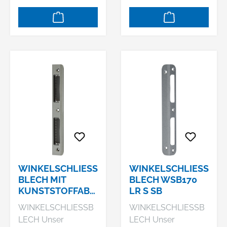
Abmessung: 8 x 20 x
Abmessung: 20 x 20
170 mm Hersteller:
x 170 mm • Rund
Sächsische
Hersteller:
Schlossfabrik GmbH,
Sächsische
Am Pappelhain 10,
Schlossfabrik GmbH,
04539 Groitzsch, DE,
Am Pappelhain 10,
+49342967330,
04539 Groitzsch, DE,
info@ssf.de
+49342967330,
info@ssf.de
WINKELSCHLIESSB
WINKELSCHLIESSB
LECH MIT K
LECH WSB170 L
UNSTSTOFFABDE
R S SB
CKUNG WSB170 L
WINKELSCHLIESSB
WINKELSCHLIESSB
R S KU SB
LECH Unser
LECH Unser