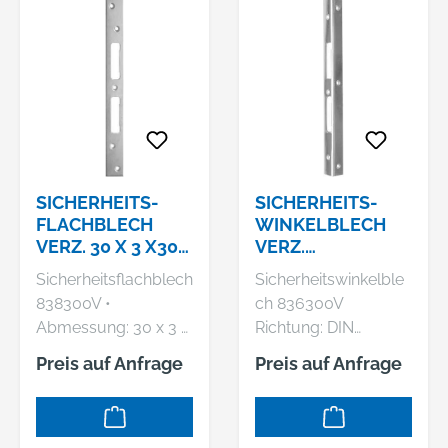
SICHERHEITS-
SICHERHEITS-
FLACHBLECH
WINKELBLECH
VERZ. 30 X 3 X300
VERZ.
MM
25X25X3X300MM
Sicherheitsflachblech
Sicherheitswinkelble
838300V •
ch 836300V
Abmessung: 30 x 3 x
Richtung: DIN
300 mm • Kantig •
links/rechts
Preis auf Anfrage
Preis auf Anfrage
Verzinkt • Links und
Hersteller: Bever &
rechts verwendbar
Klophaus GmbH,
Hersteller: Bever &
Rheinische Straße 43,
Klophaus GmbH,
58332 Schwelm, DE,