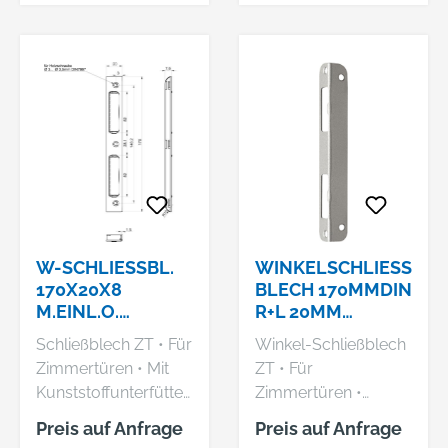
Rheinische Straße 43,
+49233680590,
58332 Schwelm, DE,
info@bever-
+49233680590,
klophaus.de
info@bever-
klophaus.de
W-SCHLIESSBL. 1
WINKELSCHLIESS
70X20X8 M
BLECH 170MMDIN
.EINL.O. B
R+L 20MM
EFW.SILB. SSF
RD.NICKEL-SISSF
Schließblech ZT • Für
Winkel-Schließblech
Zimmertüren • Mit
ZT • Für
Kunststoffunterfütter
Zimmertüren •
ung • Links/rechts
Links/rechts
Preis auf Anfrage
Preis auf Anfrage
verwendbar •
verwendbar •