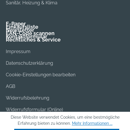
Sanitär, Heizung & Klima
E-Paper
Einkaufsliste
Newsletter
EAN-Code scannen
Kontaktformular
Rechtliches & Service
Impressum
Datenschutzerklärung
Cookie-Einstellungen bearbeiten
AGB
Widerrufsbelehrung
Widerrufsformular (Online)
Diese Website verwendet Cookies, um eine bestmögliche
Versand & Bezahlung
Erfahrung bieten zu können.
Mehr Informationen ...