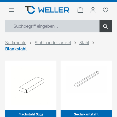
alt springen
Warenkorb enthäl
Du h
Sortimente
Stahlhandelsartikel
Stahl
Blankstahl
Flachstahl S235
Sechskantstahl