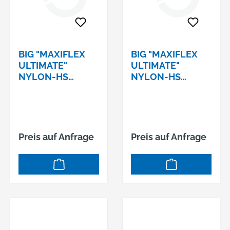
zertifiziert für
mechanischen
Schutz: EN ISO
21420, EN388:2016
BIG "MAXIFLEX
BIG "MAXIFLEX
(2121A)
ULTIMATE"
ULTIMATE"
NYLON-HS
NYLON-HS
GR.10NITRIL/PU
GR.11NITRIL/PU
BESCHICHTET
BESCHICHTET
SCHWARZ
SCHWARZ #2440
Preis auf Anfrage
Preis auf Anfrage