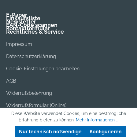
E-Paper
Einkaufsliste
Newsletter
EAN-Code scannen
Kontaktformular
Rechtliches & Service
Impressum
Datenschutzerklärung
Cookie-Einstellungen bearbeiten
AGB
Widerrufsbelehrung
Widerrufsformular (Online)
Diese Website verwendet Cookies, um eine bestmögliche
Versand & Bezahlung
Erfahrung bieten zu können.
Mehr Informationen ...
Batterieentsorgung
Nur technisch notwendige
Konfigurieren