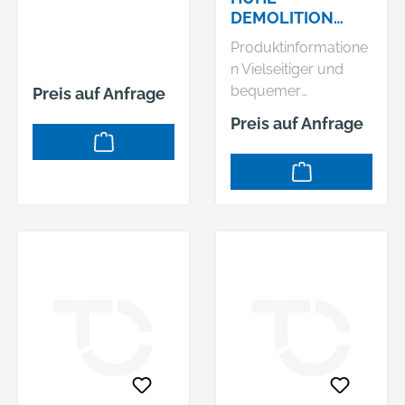
9 BAUMWOLLE,
DEMOLITION
TRIKOT / NITRIL,
DEMOX
NATUR / GELB
Produktinformatione
ART.-NR. 0550-09
n Vielseitiger und
bequemer
Preis auf Anfrage
Arbeitshandschuh
Preis auf Anfrage
Demolition
ARMORTEX™
verstärkte
Handflächen und
Fingerspitzen:
Erhöhte Haltbarkeit
und Handschutz
SMARTSWIPE™
Fingerknöchel:
Ermöglicht die
Nutzung von
Touchscreen-
Geräten, ohne die