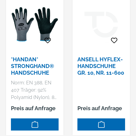
*HANDAN*
ANSELL HYFLEX-
STRONGHAND®
HANDSCHUHE
HANDSCHUHE
GR. 10, NR. 11-600
Norm: EN 388, EN
407 Träger: 92%
Polyamid (Nylon), 8%
Elasthan, grau
Preis auf Anfrage
Preis auf Anfrage
Beschichtung: Micro-
Nitrilschaum mit
flachen Nitrilnoppen,
schwarz Größen: 6, 7,