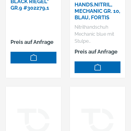
BLACK RIEGEL"
HANDS.NITRIL,
e, Elektronikindustrie,
GR.9 #302279,1
MECHANIC GR. 10,
Computerindustrie,
BLAU, FORTIS
Reinigungs- und
Wartungsarbeiten,
Nitrilhandschuh
Produktschutz
Mechanic blue mit
Material: Nitril Stärke:
Stulpe
Preis auf Anfrage
0,11 ±0,03 mm
Zulassung/Norm:
Preis auf Anfrage
Länge: 240–260
EN 388, EN 420
Farbe: blau
Eigenschaften: •
Hohe
Abriebfestigkeit
Anwendungsbereich
e: Landwirtschaft,
Gartenbau,
Verpackungsindustri
e, Tankstellen und
Reparaturen
Material: