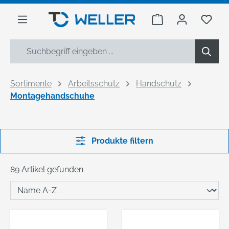
alt springen
Warenkorb enthäl
Du h
Sortimente
Arbeitsschutz
Handschutz
Montagehandschuhe
Produkte filtern
89 Artikel gefunden