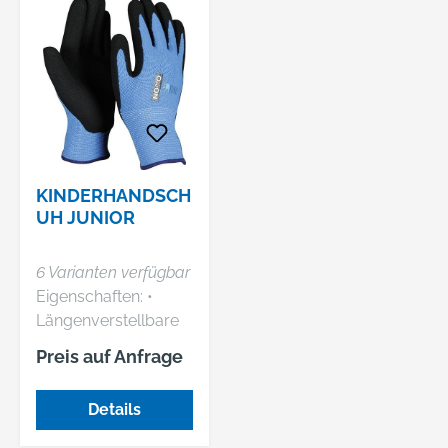
KINDERHANDSCH
UH JUNIOR
6 Varianten verfügbar
Eigenschaften: •
Längenverstellbare
Bügel
Preis auf Anfrage
Anwendungsbereich
e: Metallverarbeitung
Details
(Drehen, Fräsen,
Flexen),