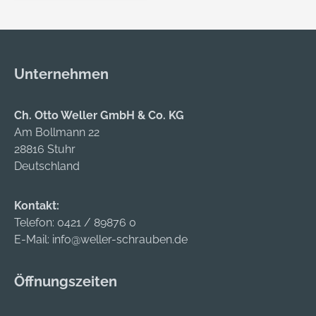
Feinmechanik,
Montagearbeiten,
Schleifarbeiten
Zulassung/Norm:
Unternehmen
Nach EN 166
Scheibenfarbe: klar
Rahmenfarbe:
Ch. Otto Weller GmbH & Co. KG
dunkelblau
Am Bollmann 22
Eigenschaften: •
28816 Stuhr
Staubschutz mit
Deutschland
elastischem Band •
Schutz vor
Kontakt:
ungewollten
Telefon:
0421 / 89876 0
Luftbewegungen mit
E-Mail:
info@weller-schrauben.de
Staubpartikeln •
Zusätzlicher Schutz
Öffnungszeiten
und verbesserte
Passgenauigkeit,