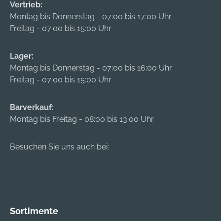
selbst in
Vertrieb:
Extremverhältnissen
Montag bis Donnerstag - 07:00 bis 17:00 Uhr
Material:
Freitag - 07:00 bis 15:00 Uhr
Geschlossenzelliger
Schaumstoff
Lager:
Eigenschaften: •
Montag bis Donnerstag - 07:00 bis 16:00 Uhr
Nitril-
Freitag - 07:00 bis 15:00 Uhr
Schaumbeschichtun
g für exakten Halt •
Besonders elastisch
Barverkauf:
• Oeko-Tex-
Montag bis Freitag - 08:00 bis 13:00 Uhr
zertifiziert Material:
Nylon und Elasthan
Besuchen Sie uns auch bei:
Sortimente