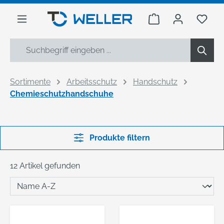
alt springen
Warenkorb enthäl
Du h
Sortimente
Arbeitsschutz
Handschutz
Chemieschutzhandschuhe
Produkte filtern
12 Artikel gefunden