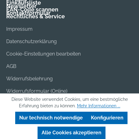
Einkaufsliste
Newsletter
EAN-Code scannen
Kontaktformular
Rechtliches & Service
Impressum
Datenschutzerklärung
Cookie-Einstellungen bearbeiten
AGB
Widerrufsbelehrung
Widerrufsformular (Online)
Diese Website verwendet Cookies, um eine bestmögliche
Versand & Bezahlung
Erfahrung bieten zu können.
Mehr Informationen ...
Batterieentsorgung
Nur technisch notwendige
Konfigurieren
Alle Cookies akzeptieren