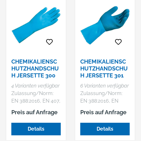
CHEMIKALIENSC
CHEMIKALIENSC
HUTZHANDSCHU
HUTZHANDSCHU
H JERSETTE 300
H JERSETTE 301
4 Varianten verfügbar
6 Varianten verfügbar
Zulassung/Norm:
Zulassung/Norm:
EN 388:2016, EN 407,
EN 388:2016, EN
EN 374
374:2016, EN
Preis auf Anfrage
Preis auf Anfrage
Eigenschaften: •
407:2004
Bewegungsfreiheit
Eigenschaften: •
Details
Details
aufgrund
Flüssigkeitsdichter
anatomischer Form •
Handschuh aus