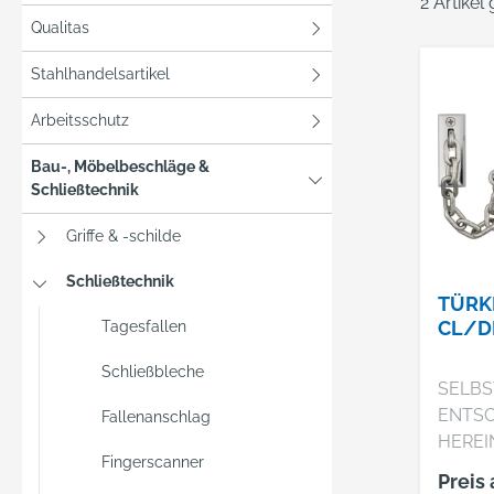
2 Artikel
Qualitas
Stahlhandelsartikel
Arbeitsschutz
Bau-, Möbelbeschläge &
Schließtechnik
Griffe & -schilde
Schließtechnik
TÜRK
CL/D
Tagesfallen
Schließbleche
SELBS
ENTSC
Fallenanschlag
HERE
Fingerscanner
Robust
Preis