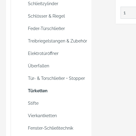
Kinder
Schließzylinder
Ihre H
Wohnu
Schlösser & Riegel
Ungeb
Feder-Türschließer
Fremd
nieman
Treibriegelstangen & Zubehör
sein Z
Mit die
Elektrotüröffner
erlang
Kontro
Überfallen
Sichern
Tür- & Torschließer • Stopper
Handu
Haus-
Türketten
Wohnun
Kette 
Stifte
gehärt
Vierkantketten
erlaubt
Tür ein
Fenster-Schließtechnik
öffnen