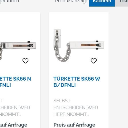
 gefunden
Produktanzeige:
Kacheln
Lis
ETTE SK66 N
TÜRKETTE SK66 W
FNLI
B/DFNLI
T
SELBST
HEIDEN, WER
ENTSCHEIDEN, WER
INKOMMT
HEREINKOMMT
e Türkette mit
Robuste Türkette mit
 auf Anfrage
Preis auf Anfrage