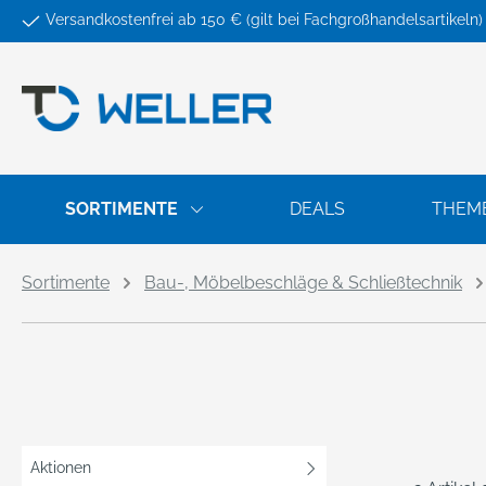
Versandkostenfrei ab 150 € (gilt bei Fachgroßhandelsartikeln)
springen
Zur Hauptnavigation springen
SORTIMENTE
DEALS
THEM
Sortimente
Bau-, Möbelbeschläge & Schließtechnik
Aktionen