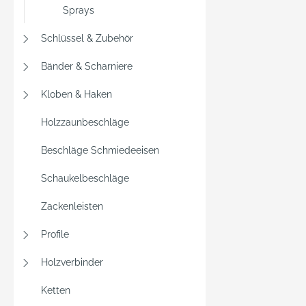
wer da
Sprays
Schiene
Feder 
Schlüssel & Zubehör
verseh
Bänder & Scharniere
durch 
verhind
Kloben & Haken
Holzzaunbeschläge
Beschläge Schmiedeeisen
Schaukelbeschläge
Zackenleisten
Profile
Holzverbinder
Ketten