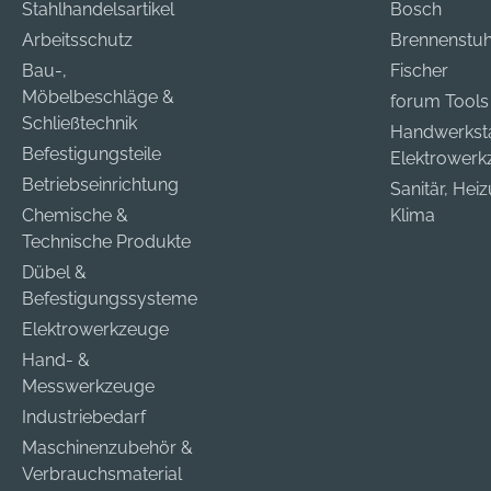
Stahlhandelsartikel
Bosch
Arbeitsschutz
Brennenstuh
Bau-,
Fischer
Möbelbeschläge &
forum Tools
Schließtechnik
Handwerkst
Befestigungsteile
Elektrower
Betriebseinrichtung
Sanitär, Hei
Chemische &
Klima
Technische Produkte
Dübel &
Befestigungssysteme
Elektrowerkzeuge
Hand- &
Messwerkzeuge
Industriebedarf
Maschinenzubehör &
Verbrauchsmaterial