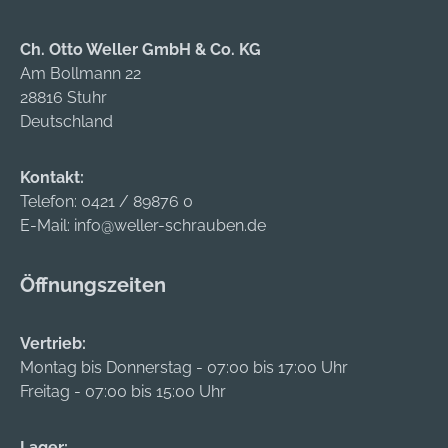
Gurtaufnahmen und
Gurtaufnahmen und
1 Gurtauszug, mit
1 Gurtauszug, mit
Ch. Otto Weller GmbH & Co. KG
Viskosebremse •
Viskosebremse •
Am Bollmann 22
Farbe Fuß: schwarz •
Farbe Fuß: schwarz •
28816 Stuhr
Gurtfarben: schwarz,
Gurtfarben: schwarz,
Deutschland
schwarz-gelb, rot,
schwarz/gelb, rot,
rot-weiß, neongelb
rot/weiß, neongelb
Kontakt:
Telefon:
0421 / 89876 0
E-Mail:
info@weller-schrauben.de
Öffnungszeiten
Vertrieb:
Montag bis Donnerstag - 07:00 bis 17:00 Uhr
Freitag - 07:00 bis 15:00 Uhr
Lager: