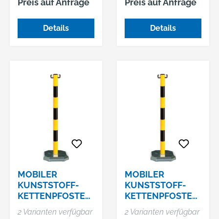
Preis auf Anfrage
Preis auf Anfrage
einfaches Absperren
und Freigeben von
Details
Details
Durchfahrten,
Wegen oder
Parkflächen. •
Material: Stahl
feuerverzinkt, mit 3
retroreflektierenden
roten Leuchtstreifen
Mehrpreis: weiße
Beschichtung mit
roten Reflexstreifen.
MOBILER
MOBILER
KUNSTSTOFF-
KUNSTSTOFF-
KETTENPFOSTEN,
KETTENPFOSTEN,
INNEN
AUSSEN
2 Varianten verfügbar
2 Varianten verfügbar