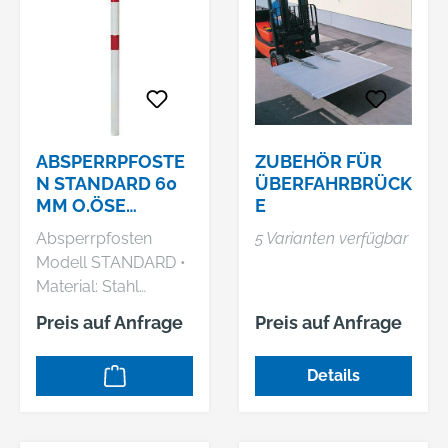
Gurtkassette: mit
Gurtkassette: mit
Viskosebremse •
Viskosebremse •
Fuß-Ø: 355 mm •
Fuß-Ø: 355 mm •
Höhe: 1000 mm
Höhe: 1000 mm
ABSPERRPFOSTE
ZUBEHÖR FÜR
N STANDARD 60
ÜBERFAHRBRÜCK
MM O.ÖSE
E
EINBET. GAH
Absperrpfosten
5 Varianten verfügbar
ALBERTS
Modell STANDARD •
Material: Stahl
feuerverzinkt und
Preis auf Anfrage
Preis auf Anfrage
weiß
kunststoffbeschichtet
Details
mit 2 rot
reflektierenden
Ringen • Rundrohr