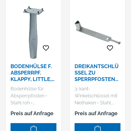
Hersteller: Gustav
Alberts GmbH & Co.
KG, Blumenthal 2,
58849 Herscheid, DE,
+4923579070,
info@gah.de
BODENHÜLSE F.
DREIKANTSCHLÜ
ABSPERRPF.
SSEL ZU
KLAPPY, LITTLE,
SPERRPFOSTEN
LOCKY
GAH ALBERTS
Bodenhülse für
3-kant-
Absperrpfosten •
Winkelschlüssel mit
Stahl roh •
Niethaken • Stahl,
Feuerverzinkt
verzinkt • Passend zu
Preis auf Anfrage
Preis auf Anfrage
passiviert • Zum
allen Absperrpfosten
Einbetonieren • Zur
mit 3-kant-
Befestigung von
Feuerwehralarmschl