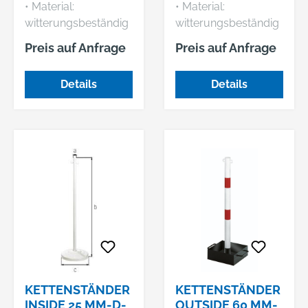
• Material:
• Material:
witterungsbeständig
witterungsbeständig
er Kunststoff •
er Kunststoff •
Preis auf Anfrage
Preis auf Anfrage
Kettenhaken:
Kettenhaken:
beidseitig • Mit
beidseitig • Mit 3 kg
Details
Details
leichtem
schwerem Fuß
Kunststofffuß
Hinweis: Für den
Hinweis: Für den
Einsatz im
Einsatz im
Außenbereich.
Innenbereich.
KETTENSTÄNDER
KETTENSTÄNDER
INSIDE 25 MM-D-
OUTSIDE 60 MM-