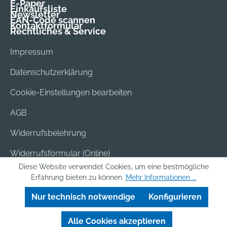
E-Paper
Einkaufsliste
Newsletter
EAN-Code scannen
Kontaktformular
Rechtliches & Service
Impressum
Datenschutzerklärung
Cookie-Einstellungen bearbeiten
AGB
Widerrufsbelehrung
Widerrufsformular (Online)
Diese Website verwendet Cookies, um eine bestmögliche
Versand & Bezahlung
Erfahrung bieten zu können.
Mehr Informationen ...
Batterieentsorgung
Nur technisch notwendige
Konfigurieren
Alle Cookies akzeptieren