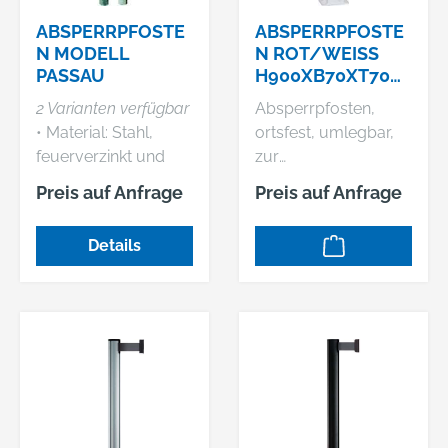
Zufahrten.
ABSPERRPFOSTE
ABSPERRPFOSTE
N MODELL
N ROT/WEISS H
PASSAU
900XB70XT70 M
M UMLEGBAR M
2 Varianten verfügbar
Absperrpfosten,
IT P
• Material: Stahl,
ortsfest, umlegbar,
ROFILZYLINDER Z
feuerverzinkt und
zur
UM AUFDÜBELN S
weiß
Dübelbefestigung •
CHAKE
Preis auf Anfrage
Preis auf Anfrage
kunststoffbeschichtet
Material: Stahl,
, mit 2 rot
feuerverzinkt, weiß
Details
reflektierenden
beschichtet mit 3 rot
Ringen •
reflektierenden
Dreikantverschluss,
Leuchtstreifen •
Dreikantschloss ohne
Profilzylinderschloss:
Dreikantschlüssel •
inklusive 3
Befestigungsart: zum
Schlüsseln, mit
Einbetonieren mit
selbsteinrastender
Bodenhülse •
Verriegelung
Herausnehmbar
Hinweis: Sehr stabiler