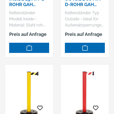
ROHR GAH
D-ROHR GAH
ALBERTS
ALBERTS
Kettenständer
Kettenständer Typ
Modell Inside •
Outside • Ideal für
Material: Stahl roh,
Außenabsperrungen
zinkphosphatiert,
• Stahl roh, weiß
Preis auf Anfrage
Preis auf Anfrage
weiß
kunststoffbeschichtet
kunststoffbeschichtet
• Rohr Ø 60 mm,
• Rohr: Ø 25 mm, 900
1000 mm lang • 2
mm lang mit
Kettenösen, 2 rot
Gewindemuffe für
reflektierende Ringe •
Ständer, 2
Tragekasten, mit 2
Einhängeösen • Fuß:
Griffen ohne
Ø 275 mm, stapelbar
Betonfüllung • Maße
Hinweis: Für den
Tragekasten:
Innenbereich
300x300x100 mm
einsetzbar. Hersteller:
Hersteller: Gustav
Gustav Alberts
Alberts GmbH & Co.
GmbH & Co. KG,
KG, Blumenthal 2,