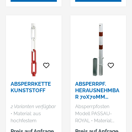
feuerverzinkt, mit 2
rot reflektierenden
Ringen •
Abschließbar mit
Profilzylinder (3
Schlüssel)
ABSPERRKETTE
ABSPERRPF.
KUNSTSTOFF
HERAUSNEHMBA
R 70X70MM
M.BODENH.ROT/
2 Varianten verfügbar
Absperrpfosten
REFLGAH
• Material: aus
Modell PASSAU-
ALBERTS
hochfestem
ROYAL • Material:
Kunststoff • Teilung:
Stahl, feuerverzinkt
Preis auf Anfrage
Preis auf Anfrage