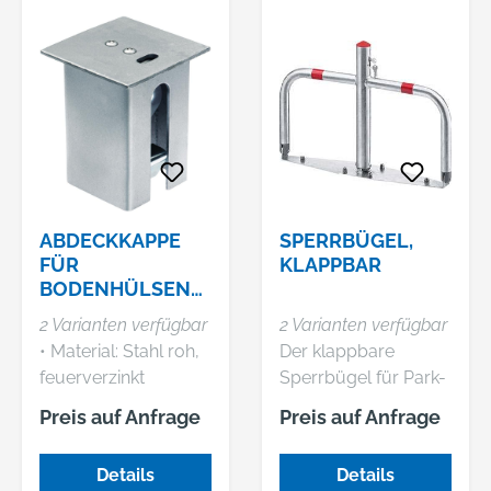
ABDECKKAPPE
SPERRBÜGEL,
FÜR
KLAPPBAR
BODENHÜLSEN
VON
2 Varianten verfügbar
2 Varianten verfügbar
ABSPERRPFOSTE
• Material: Stahl roh,
Der klappbare
N
feuerverzinkt
Sperrbügel für Park-
passiviert •
und Stellflächen hat
Preis auf Anfrage
Preis auf Anfrage
Verriegelbar
eine Bodenplatte
zum Aufdübeln. •
Details
Details
Material: Stahl,