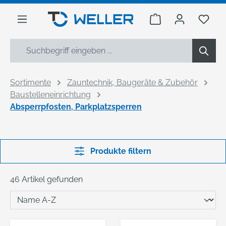
alt springen
Warenkorb enthäl
Du h
Sortimente
Zauntechnik, Baugeräte & Zubehör
Baustelleneinrichtung
Absperrpfosten, Parkplatzsperren
Produkte filtern
46 Artikel gefunden