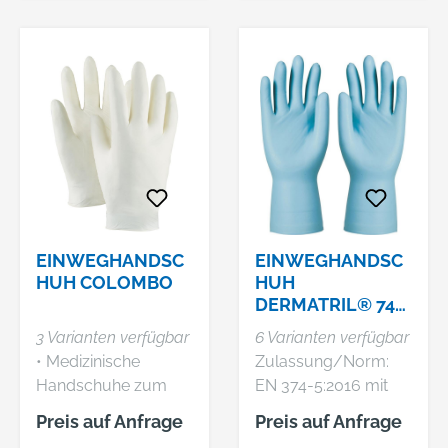
Anwendungsbereich
e: Lebensmittel
verarbeitende
Industrie,
Qualitätskontrolle,
Lagerarbeiten,
Verpackung,
Sanitärbereich,
Kleinteilmontage,
Elektroindustrie
Material: Latex Farbe:
EINWEGHANDSC
EINWEGHANDSC
hellbeige
HUH COLOMBO
HUH
DERMATRIL® 743
P
3 Varianten verfügbar
6 Varianten verfügbar
• Medizinische
Zulassung/Norm:
Handschuhe zum
EN 374-5:2016 mit
einmaligen Gebrauch
Virus, virenbeständig
Preis auf Anfrage
Preis auf Anfrage
Eigenschaften: •
nach ASTM F