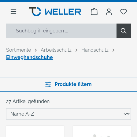
alt springen
Warenkorb enthäl
Du h
Sortimente
Arbeitsschutz
Handschutz
Einweghandschuhe
Produkte filtern
27 Artikel gefunden