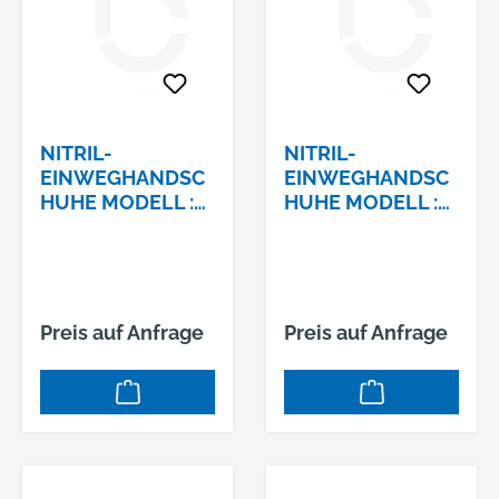
NITRIL-
NITRIL-
EINWEGHANDSC
EINWEGHANDSC
HUHE MODELL :
HUHE MODELL :
STANDARD
STANDARD
KOWLOON
KOWLOON
STRONGHAND
STRONGHAND
GRÖSSE : 8(M), B
GRÖSSE : 9(L), B
OX A 100 STÜCK
OX A 100 STÜCK
Preis auf Anfrage
Preis auf Anfrage