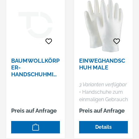
BAUMWOLLKÖRP
EINWEGHANDSC
ER-
HUH MALE
HANDSCHUHMIT
STRICKBUND,
3 Varianten verfügbar
GENOPPT, SCHW.
• Handschuhe zum
einmaligen Gebrauch
Eigenschaften: •
Preis auf Anfrage
Preis auf Anfrage
Nahtlos • AQL 1,5 •
Lebensmittelgeprüft
Details
• Gepudert •
Beidseitig tragbar