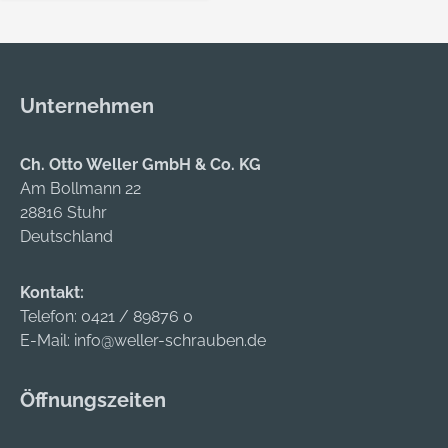
und pflegt Gartengeräte
und sorgt für ihren
optimalen Betrieb.
Pflegespray (1 609 200
Unternehmen
399). Karton
Ch. Otto Weller GmbH & Co. KG
Am Bollmann 22
28816 Stuhr
Deutschland
Kontakt:
Telefon:
0421 / 89876 0
E-Mail:
info@weller-schrauben.de
Öffnungszeiten