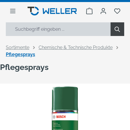
alt springen
Warenkorb enthäl
Du h
Sortimente
Chemische & Technische Produkte
Pflegesprays
Pflegesprays