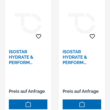
ISOSTAR
ISOSTAR
HYDRATE &
HYDRATE &
PERFORM
PERFORM
GETRÄNKEPULVE
GETRÄNKEPULVE
R GESCHMACK :
R GESCHMACK :
GRAPEFRUIT
LEMON DOSE Á
DOSE Á 400G
400G
Preis auf Anfrage
Preis auf Anfrage