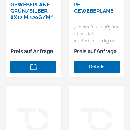
GEWEBEPLANE
PE-
GRÜN/SILBER
GEWEBEPLANE
8X12 M 120G/M²,
MIT METALLÖSEN
7 Varianten verfügbar
ART.-NR.:
• UV-stabil,
19100800120
wetterbeständig und
wasserdicht •
Preis auf Anfrage
Preis auf Anfrage
Reißfest und
widerstandsfähig •
Details
Aus PE-
Bändchengewebe •
Geschweißter, mit
PP-Band verstärkter
Saum • Verstärkte
Ecken • Rostfreie
Aluminiumösen •
Ösenabstand: 50 cm
• Farbe: olivgrün