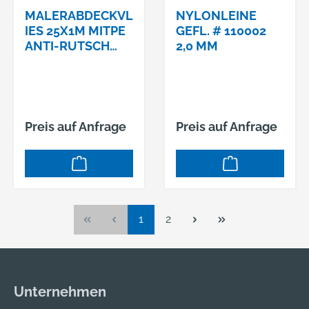
MALERABDECKVL
NYLONLEINE
IES 25X1M MITPE
GEFL. # 110002
ANTI-RUTSCH
2,0 MM
MEMBRAN
200G/M2
Preis auf Anfrage
Preis auf Anfrage
Seite
Seite
1
2
Unternehmen