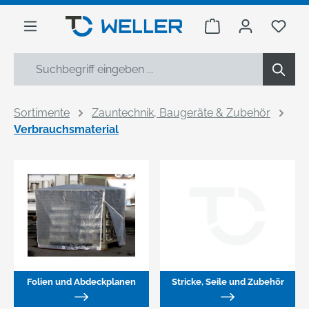
alt springen
Warenkorb enthäl
Du h
Sortimente
Zauntechnik, Baugeräte & Zubehör
Verbrauchsmaterial
Folien und Abdeckplanen
Stricke, Seile und Zubehör