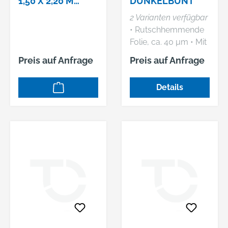
1,50 X 2,20 M
DUNKELBUNT
NR.990.510S
2 Varianten verfügbar
• Rutschhemmende
Folie, ca. 40 µm • Mit
Schutzvlies • 100 %
Preis auf Anfrage
Preis auf Anfrage
Recyclingfasern
(Polyester- und
Details
Naturfasern)