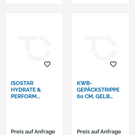
ISOSTAR
KWB-
HYDRATE &
GEPÄCKSTRIPPE
PERFORM
60 CM, GELB
GETRÄNKEPULVE
ART.-NR.: 9817-60
R GESCHMACK :
ORANGE DOSE Á
400G
Preis auf Anfrage
Preis auf Anfrage