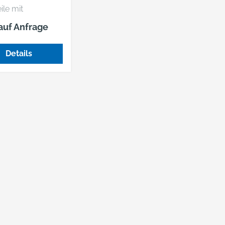
ve
ile mit
tschutz •
 auf Anfrage
den abgenietet
dleder
Details
 schwarz