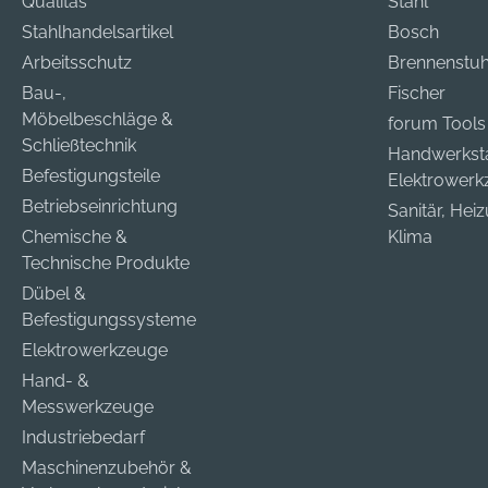
Qualitas
Stahl
Stahlhandelsartikel
Bosch
Arbeitsschutz
Brennenstuh
Bau-,
Fischer
Möbelbeschläge &
forum Tools
Schließtechnik
Handwerkst
Befestigungsteile
Elektrower
Betriebseinrichtung
Sanitär, Hei
Chemische &
Klima
Technische Produkte
Dübel &
Befestigungssysteme
Elektrowerkzeuge
Hand- &
Messwerkzeuge
Industriebedarf
Maschinenzubehör &