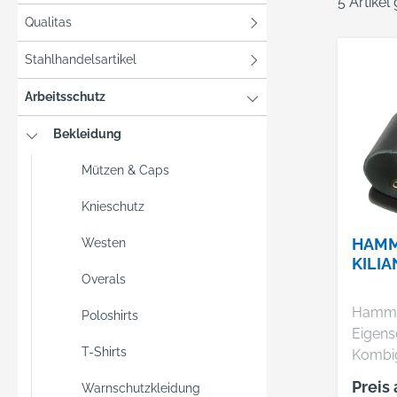
5 Artikel
Qualitas
Stahlhandelsartikel
Arbeitsschutz
Bekleidung
Mützen & Caps
Knieschutz
HAMM
Westen
KILI
Overals
Hammer
Poloshirts
Eigensc
T-Shirts
Kombiger
8 x 15,
Preis
Warnschutzkleidung