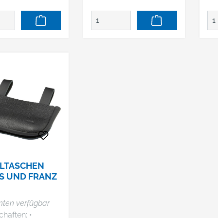
10 x 15 cm (B x H)
Vo
 schwarz
Material: Rindleder
Ha
ler: FHB original
Farbe: schwarz
We
 Co. KG,
Hersteller: FHB original
Pa
nfohrweg 7-9,
GmbH & Co. KG,
Kle
Spenge, DE,
Blankenfohrweg 7-9,
Ab
587640,
32139 Spenge, DE,
Tasc
eb@fhb.de
+49522587640,
Sc
vertrieb@fhb.de
Be
Gürt
19 
Mater
Po
1000) Farb
Her
LTASCHEN
Gm
S UND FRANZ
Bl
32
nten verfügbar
+4
haften: •