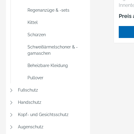
Innente
Regenanzüge & -sets
Ecknah
Preis
Nahten
Kittel
Material: Vollrin
Farbe:
Schürzen
Schweißärmelschoner & -
gamaschen
Beheizbare Kleidung
Pullover
Fußschutz
Handschutz
Kopf- und Gesichtsschutz
Augenschutz