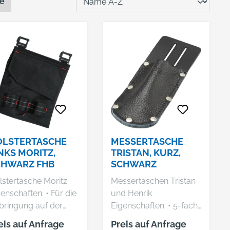
te
OLSTERTASCHE
MESSERTASCHE
NKS MORITZ,
TRISTAN, KURZ,
CHWARZ FHB
SCHWARZ
lstertasche Moritz
Messertaschen Tristan
nschaften: • Für die
und Henrik
bringung auf der
Eigenschaften: • 5-fach
en Seite • Eine
genietet Material: •
eis auf Anfrage
Preis auf Anfrage