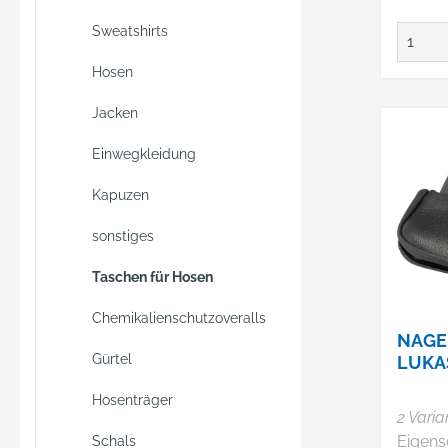
x T) Material: Rindleder
Farbe:
Sweatshirts
Herstel
GmbH &
Hosen
Blanke
Jacken
32139 
+49522
Einwegkleidung
vertri
Kapuzen
sonstiges
Taschen für Hosen
Chemikalienschutzoveralls
NAGE
Gürtel
LUKA
Hosenträger
2 Varia
Eigensc
Schals