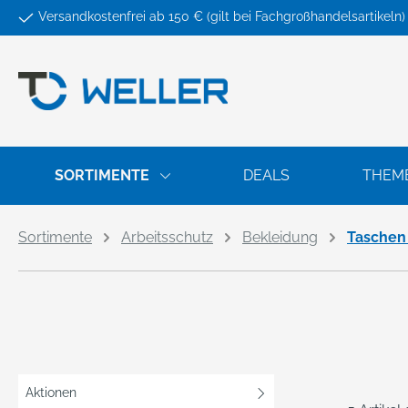
Versandkostenfrei ab 150 € (gilt bei Fachgroßhandelsartikeln)
springen
Zur Hauptnavigation springen
SORTIMENTE
DEALS
THEM
Sortimente
Arbeitsschutz
Bekleidung
Taschen
Aktionen