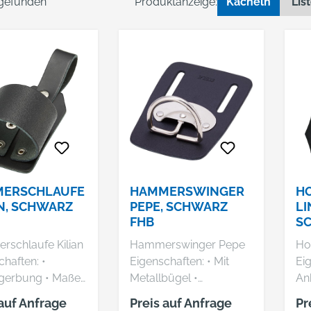
 gefunden
Produktanzeige:
Kacheln
Lis
ERSCHLAUFE
HAMMERSWINGER
H
AN, SCHWARZ
PEPE, SCHWARZ
LI
FHB
S
schlaufe Kilian
Hammerswinger Pepe
Ho
haften: •
Eigenschaften: • Mit
Eige
bung • Maße:
Metallbügel •
An
5 x 4,5 cm (B x H
Kombigerbung • Maße:
link
 auf Anfrage
Preis auf Anfrage
Pr