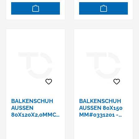
BALKENSCHUH
BALKENSCHUH
AUSSEN 8
AUSSEN 80X150 M
0X120X2,0MMCE-
M#0331201 - B
ETA-08/0079
SN80/150