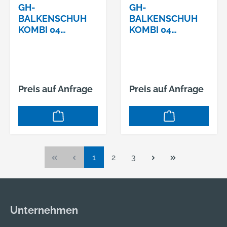
GH-
GH-
BALKENSCHUH
BALKENSCHUH
KOMBI 04
KOMBI 04
100X200X2,0
120X160X2,0
Preis auf Anfrage
Preis auf Anfrage
Seite
Seite
Seite
1
2
3
Unternehmen