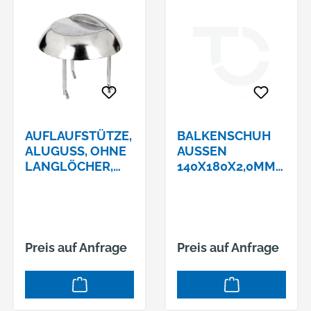
AUFLAUFSTÜTZE,
BALKENSCHUH
ALUGUSS, OHNE
AUSSEN 1
LANGLÖCHER,
40X180X2,0MMCE
DURCHMESSER
-ETA-08/0079
205 MM, HÖHE 65
MM
Preis auf Anfrage
Preis auf Anfrage