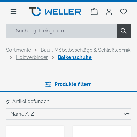
alt springen
Warenkorb enthäl
Du h
Sortimente
Bau-, Möbelbeschläge & Schließtechnik
Holzverbinder
Balkenschuhe
Produkte filtern
51 Artikel gefunden