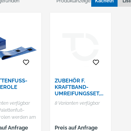
 gefunden
Produktanzeige:
Kacheln
Lis
TTENFUSS-B
ZUBEHÖR F.
EROLE
KRAFTBAND-
UMREIFUNGSSET,
POLYESTER,
nten verfügbar
8 Varianten verfügbar
STANDARD, 13–25
Palettenfuß-
MM
rolen werden am
n Palettenfuß
 auf Anfrage
Preis auf Anfrage