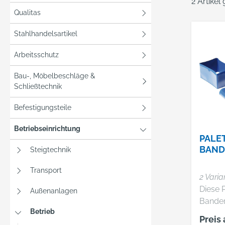
2 Artikel
Qualitas
Stahlhandelsartikel
Arbeitsschutz
Bau-, Möbelbeschläge &
Schließtechnik
Befestigungsteile
Betriebseinrichtung
PALE
AND
Steigtechnik
Transport
2 Varia
Diese 
Außenanlagen
Bande
Betrieb
äußere
Preis