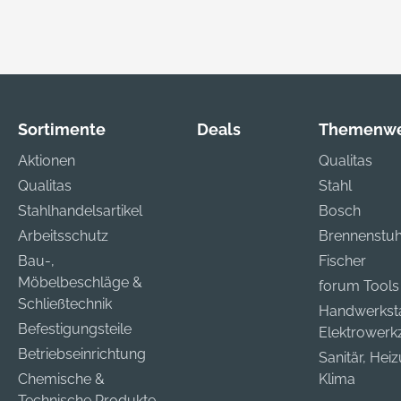
Sortimente
Deals
Themenwe
Aktionen
Qualitas
Qualitas
Stahl
Stahlhandelsartikel
Bosch
Arbeitsschutz
Brennenstuh
Bau-,
Fischer
Möbelbeschläge &
forum Tools
Schließtechnik
Handwerkst
Befestigungsteile
Elektrower
Betriebseinrichtung
Sanitär, Hei
Chemische &
Klima
Technische Produkte