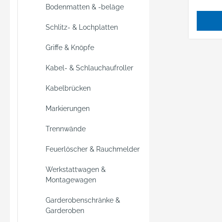
befesti
Bodenmatten & -beläge
Bande
ermögl
Schlitz- & Lochplatten
seitige
Befest
Griffe & Knöpfe
ganz e
Kabel- & Schlauchaufroller
Klettve
Materia
Kabelbrücken
Hartfolie • F
Rückse
Markierungen
Vorder
Trennwände
• Mit 
zum ei
Feuerlöscher & Rauchmelder
Einsch
Einstec
Werkstattwagen &
Anwen
Montagewagen
scanne
Garderobenschränke &
dokum
Garderoben