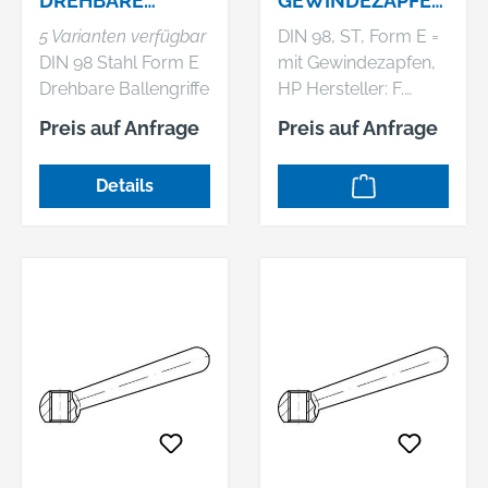
DREHBARE
GEWINDEZAPFEN
BALLENGRIFFE
HP REYHER
5 Varianten verfügbar
DIN 98, ST, Form E =
MIT
DIN 98 Stahl Form E
mit Gewindezapfen,
GEWINDEZAPFEN
Drehbare Ballengriffe
HP Hersteller: F.
, MIT
mit Gewindezapfen,
REYHER Nchfg.
INNENSECHSKAN
Preis auf Anfrage
Preis auf Anfrage
mit Innensechskant
GmbH & Co. KG,
T
Haferweg 1, 22769
Details
Hamburg, DE,
+4940853630,
mail@reyher.de DIN
98 Stahl Form E
Drehbare Ballengriffe
mit Gewindezapfen,
mit Innensechskant
Abmessung: E 20 M
8 VE=S (10 Stück)