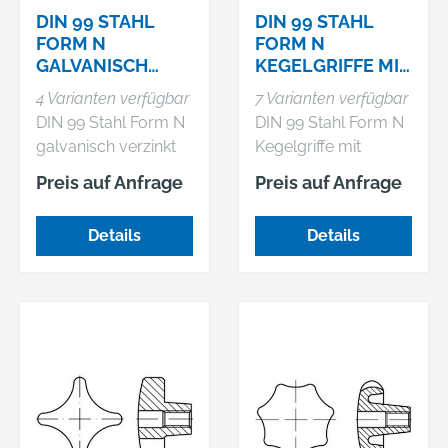
DIN 99 STAHL
DIN 99 STAHL
FORM N
FORM N
GALVANISCH
KEGELGRIFFE MIT
VERZINKT
GRIFFAUFNAHME
4 Varianten verfügbar
7 Varianten verfügbar
KEGELGRIFFE MIT
DURCH
DIN 99 Stahl Form N
DIN 99 Stahl Form N
GRIFFAUFNAHME
GEWINDE,
galvanisch verzinkt
Kegelgriffe mit
DURCH GEWI
GENEIGTE GRIFFA
Kegelgriffe mit
Griffaufnahme durch
Preis auf Anfrage
Preis auf Anfrage
Griffaufnahme durch
Gewinde, geneigte
Gewinde, geneigte
Griffachse
Details
Details
Griffachse