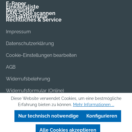
E-Paper
Einkaufsliste
Newsletter
EAN-Code scannen
Kontaktformular
Rechtliches & Service
Impressum
Datenschutzerklärung
Cookie-Einstellungen bearbeiten
AGB
Widerrufsbelehrung
Widerrufsformular (Online)
Diese Website verwendet Cookies, um eine bestmögliche
Versand & Bezahlung
Erfahrung bieten zu können.
Mehr Informationen ...
Batterieentsorgung
Nur technisch notwendige
Konfigurieren
Alle Cookies akzeptieren