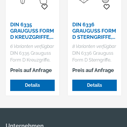
DIN 6335
DIN 6336
GRAUGUSS FORM
GRAUGUSS FORM
D KREUZGRIFFE,
D STERNGRIFFE,
MIT GEWINDE-
MIT GEWINDE-
6 Varianten verfügbar
8 Varianten verfügbar
DURCHLOCH
DURCHLOCH
DIN 6335 Grauguss
DIN 6336 Grauguss
Form D Kreuzgriffe,
Form D Sterngriffe,
mit Gewinde-
mit Gewinde-
Preis auf Anfrage
Preis auf Anfrage
Durchloch
Durchloch
Details
Details
Unternehmen