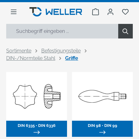
alt springen
Warenkorb enthäl
Du h
Sortimente
Befestigungsteile
DIN-/Normteile Stahl
Griffe
DIN 6335 • DIN 6336
DIN 98 • DIN 99