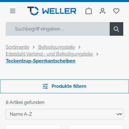
alt springen
Warenkorb enthäl
Du h
Sortimente
Befestigungsteile
Edelstahl Verbind.- und Befestigungsteile
Teckentrup-Sperrkantscheiben
Produkte filtern
8 Artikel gefunden