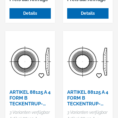
Sperrkantscheiben
Sperrkantscheiben
NSK für normale
für normale
Details
Details
Kopfauflagen
Kopfauflagen
ARTIKEL 88125 A 4
ARTIKEL 88125 A 4
FORM B
FORM B
TECKENTRUP-
TECKENTRUP-
SPERRKANTSCHE
SPERRKANTSCHE
3 Varianten verfügbar
3 Varianten verfügbar
IBEN NSK FÜR
IBEN FÜR