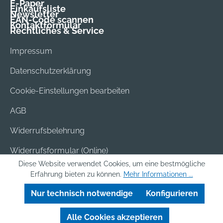
E-Paper
Einkaufsliste
Newsletter
EAN-Code scannen
Kontaktformular
Rechtliches & Service
Impressum
Datenschutzerklärung
Cookie-Einstellungen bearbeiten
AGB
Widerrufsbelehrung
Widerrufsformular (Online)
Diese Website verwendet Cookies, um eine bestmögliche
Versand & Bezahlung
Erfahrung bieten zu können.
Mehr Informationen ...
Batterieentsorgung
Nur technisch notwendige
Konfigurieren
Alle Cookies akzeptieren