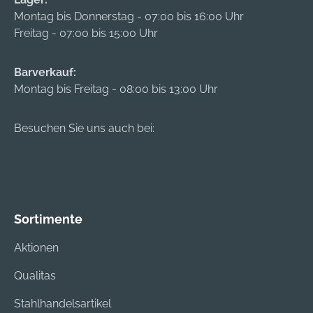
Wandhalterung.
auswechselbaren Li-
Montag bis Donnerstag - 07:00 bis 16:00 Uhr
Hersteller: Ledlenser
Polymer-Akku mit
Freitag - 07:00 bis 15:00 Uhr
GmbH & Co. KG,
integriertem Micro-
Kronenstraße 5-7,
USB-Anschluss 3,7
42699 Solingen, DE,
Barverkauf:
V/2800 mAh
+4921259480,
Montag bis Freitag - 08:00 bis 13:00 Uhr
Lieferung: Inklusive
info@ledlenser.com
USB-Ladekabel und
zwei
Besuchen Sie uns auch bei:
Klettverschlüssen.
Hersteller: Steiner
GmbH & Co. KG,
Rudolf-Diesel-
Straße, 84375
Sortimente
Kirchdorf/Inn, DE,
+498571940020,
Aktionen
info@steiner-
Qualitas
spiralen.de
Stahlhandelsartikel