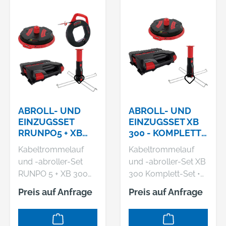
ABROLL- UND
ABROLL- UND
EINZUGSSET
EINZUGSSET XB
RRUNPO5 + XB
300 - KOMPLETT-
300MULTI-
SET RUNPOTEC
Kabeltrommelauf
Kabeltrommelauf
SETRUNPOTEC
und -abroller-Set
und -abroller-Set XB
RUNPO 5 + XB 300
300 Komplett-Set •
Multiset • Für
Für beschädigte
Preis auf Anfrage
Preis auf Anfrage
beschädigte
Kabeltrommeln, kein
Kabeltrommeln, kein
Kabelgewirr •
Kabelgewirr •
Störungsfreies und