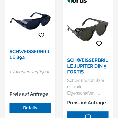
SCHWEISSERBRILL
E 892
SCHWEISSERBRILL
E JUPITER DIN 5, F
ORTIS
1 Varianten verfügbar
Schweißerschutzbrill
e Jupiter
Eigenschaften: •
Preis auf Anfrage
Verstellbare Bügel •
Preis auf Anfrage
Universal-
Details
Nylonschutzbrille mit