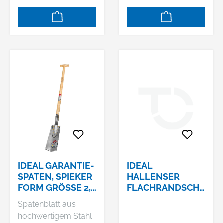
IDEAL GARANTIE-
IDEAL
SPATEN, SPIEKER
HALLENSER
FORM GRÖSSE 2, P
FLACHRANDSCHA
OLIERT MIT G
UFEL GR.7 MIT
Spatenblatt aus
EBOGENEM E
STAHLKANTE,OH
hochwertigem Stahl
SCHEN-T-STIEL 8
NE STIEL ART.-NR.