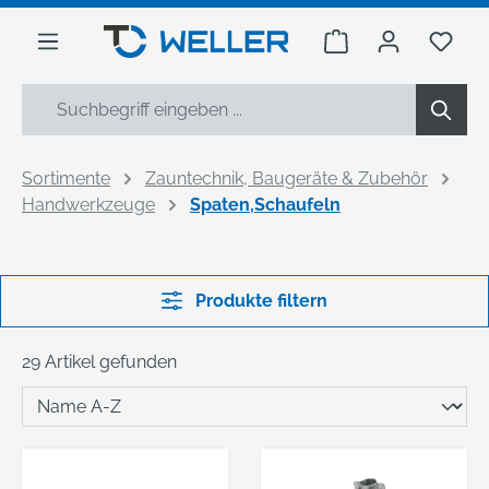
alt springen
Warenkorb enthäl
Du h
Sortimente
Zauntechnik, Baugeräte & Zubehör
Handwerkzeuge
Spaten,Schaufeln
Produkte filtern
29 Artikel gefunden