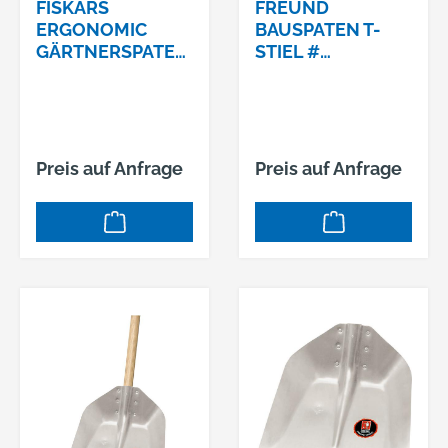
FISKARS
FREUND
ERGONOMIC
BAUSPATEN T-
GÄRTNERSPATEN,
STIEL #
SPITZ # 1066708
69196ESCHESTIE
2000 G
L 85CM UND
TRITT # 1190531
Preis auf Anfrage
Preis auf Anfrage