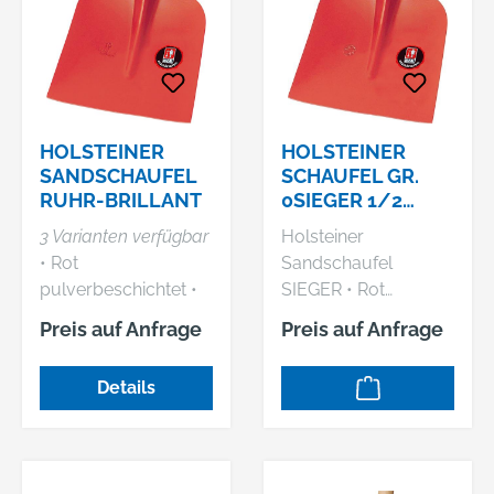
Goethestr. 27, 58313
Herdecke, DE,
+492330601101,
vlasic@idealspaten.c
om
HOLSTEINER
HOLSTEINER
SANDSCHAUFEL
SCHAUFEL GR.
RUHR-BRILLANT
0SIEGER 1/2
GEHOBEN
3 Varianten verfügbar
Holsteiner
• Rot
Sandschaufel
pulverbeschichtet •
SIEGER • Rot
Spezial gehärtet
pulverbeschichtet,
Preis auf Anfrage
Preis auf Anfrage
gehärtet Lieferung:
Ohne Stiel Hersteller:
Details
Idealspaten-Bredt
GmbH & Co.KG,
Goethestr. 27, 58313
Herdecke, DE,