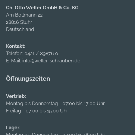
minimieren den CO-
Ch. Otto Weller GmbH & Co. KG
Ausstoß durch
Am Bollmann 22
Verwendung von
28816 Stuhr
Rohstoffen aus
Deutschland
Deutschland und der
EU hochwertiger
Stahl sichert eine
Kontakt:
optimale
Telefon:
0421 / 89876 0
Funktionalität des
E-Mail:
info@weller-schrauben.de
Werkzeugs und ist
ohne Qualitätsverlust
Öffnungszeiten
zu 100% recycelbar
Holz ist als
Vertrieb:
nachwachsender
Montag bis Donnerstag - 07:00 bis 17:00 Uhr
Rohstoff
Freitag - 07:00 bis 15:00 Uhr
ressourcenschonend
und CO
Lager:
Montag bis Donnerstag - 07:00 bis 16:00 Uhr