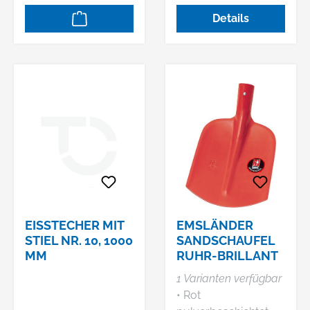
Spatenblatt • Größe
Details
0
EISSTECHER MIT
EMSLÄNDER
STIEL NR. 10, 1000
SANDSCHAUFEL
MM
RUHR-BRILLANT
1 Varianten verfügbar
• Rot