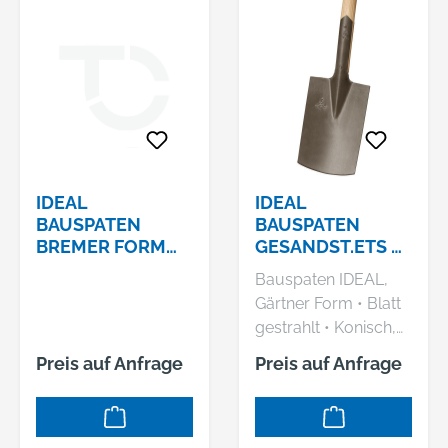
+492330601101,
vlasic@idealspaten.c
om
IDEAL
IDEAL
BAUSPATEN
BAUSPATEN
BREMER FORM
GESANDST.ETS 85
GR. 1, MIT
CM GR. 2
Bauspaten IDEAL,
ESCHEN-T-STIEL
Gärtner Form • Blatt
gestrahlt • Konisch,
selbstschärfend
Preis auf Anfrage
Preis auf Anfrage
gewalzt • Aus einem
Stück gefertigt
Hersteller:
Idealspaten-Bredt