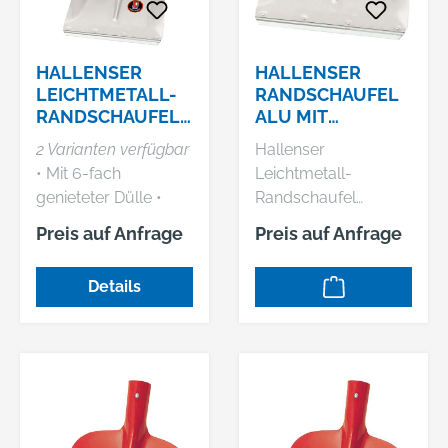
HALLENSER
HALLENSER
LEICHTMETALL-
RANDSCHAUFEL
RANDSCHAUFEL
ALU MIT
FAVORIT, MIT
SCHUTZKANTE
2 Varianten verfügbar
Hallenser
SCHUTZKANTE
GR. 7IDEAL
• Mit 6-fach
Leichtmetall-
genieteter Dülle •
Randschaufel
Blattstärke 2 mm •
FAVORIT, mit
Preis auf Anfrage
Preis auf Anfrage
Mit hochgezogener
Schutzkante • Mit 6-
Schulter • Mit
fach genieteter Dülle
Details
Schutzkante
• Blattstärke 2 mm •
Mit hochgezogener
Schulter • Mit
Schutzkante
Hersteller:
Idealspaten-Bredt
GmbH & Co.KG,