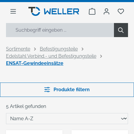
alt springen
Warenkorb enthäl
Du h
Sortimente
Befestigungsteile
Edelstahl Verbind.- und Befestigungsteile
ENSAT-Gewindeeinsätze
Produkte filtern
5 Artikel gefunden