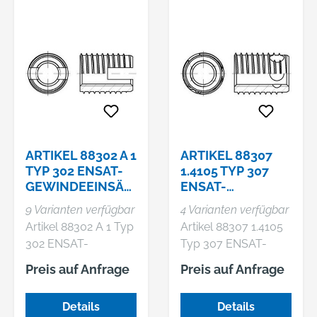
ARTIKEL 88302 A 1
ARTIKEL 88307
TYP 302 ENSAT-
1.4105 TYP 307
GEWINDEEINSÄT
ENSAT-
ZE TYP 302
GEWINDEEINSÄT
9 Varianten verfügbar
4 Varianten verfügbar
SELBSTSCHN.,
ZE TYP 307, KURZ,
Artikel 88302 A 1 Typ
Artikel 88307 1.4105
SCHNEIDSCHL
SELBSTSCHN., S
302 ENSAT-
Typ 307 ENSAT-
Gewindeeinsätze Typ
Gewindeeinsätze Typ
Preis auf Anfrage
Preis auf Anfrage
302 selbstschn.,
307, kurz,
Schneidschlitz,
selbstschn.,
Details
Details
Regelgew.
Schneidbohrungen,