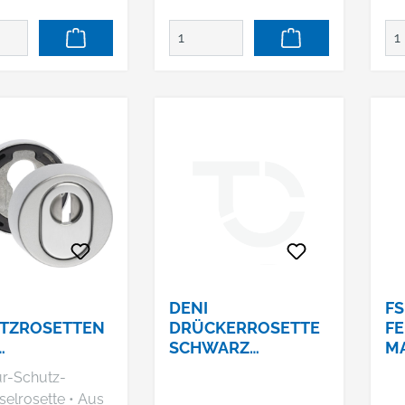
DENI
FS
TZROSETTEN
DRÜCKERROSETTE
FE
SCHWARZ
M
5MM,SCHACHT
#3312#3312100020
r-Schutz-
K BIS
lrosette • Aus