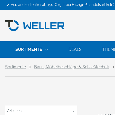
Versandkostenfrei ab 150 € (gilt bei Fachgroßhandelsartikeln)
springen
Zur Hauptnavigation springen
SORTIMENTE
DEALS
THEM
Sortimente
Bau-, Möbelbeschläge & Schließtechnik
Aktionen