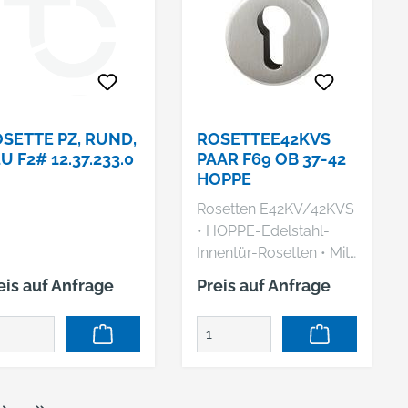
SETTE PZ, RUND,
ROSETTEE42KVS
U F2# 12.37.233.0
PAAR F69 OB 37-42
HOPPE
Rosetten E42KV/42KVS
• HOPPE-Edelstahl-
Innentür-Rosetten • Mit
Kunststoff-
eis auf Anfrage
Preis auf Anfrage
Unterkonstruktion und
Stütznocken •
Verdeckte,
durchgehende
Verschraubung mit
selbstschneidenden