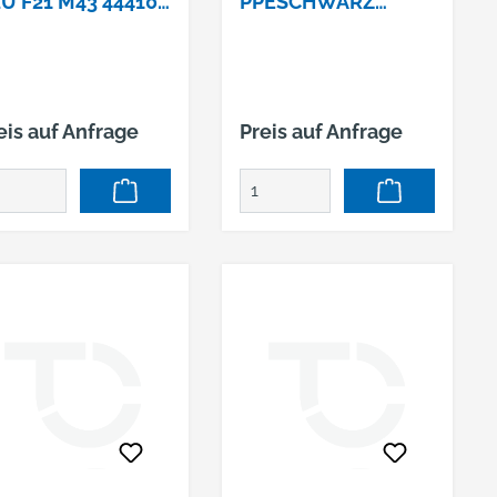
U F21 M43 44410
PPESCHWARZ
23
#1255-43632
eis auf Anfrage
Preis auf Anfrage