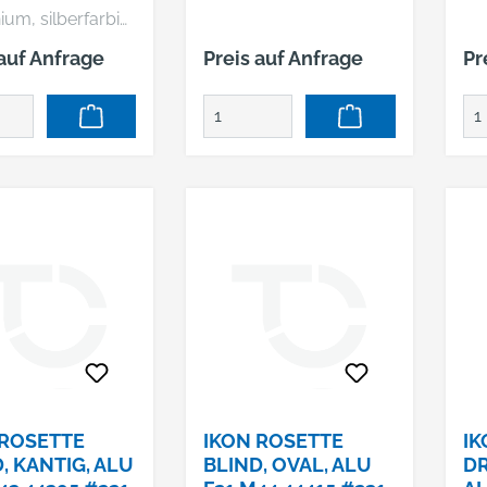
MM 7256 F01
ium, silberfarbig,
nder
 auf Anfrage
Preis auf Anfrage
Pr
, mit
ung •
igungsabstand
kt
raubt, mit
n • Rund,
esser 55 mm •
onstruktion innen
Türart
üren,
kstoff Holz, Stahl
rstandsklasse ES
N
ive Skinpack mit
 ROSETTE
IKON ROSETTE
IK
ersteller:
, KANTIG, ALU
BLIND, OVAL, ALU
DR