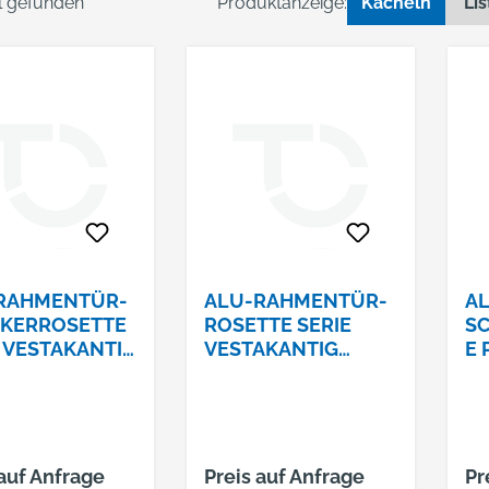
el gefunden
Produktanzeige:
Kacheln
Lis
RAHMENTÜR-
ALU-RAHMENTÜR-
A
KERROSETTE
ROSETTE SERIE
S
E VESTAKANTIG
VESTAKANTIG
E 
 MASSIV 360
10MM MASSIV
V
BLIND 359
GE
 auf Anfrage
Preis auf Anfrage
Pr