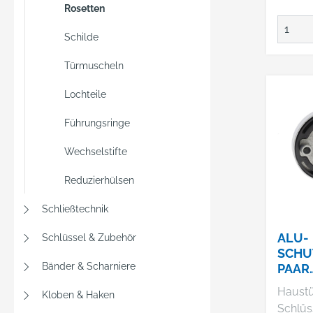
Rosetten
Schilde
Türmuscheln
Lochteile
Führungsringe
Wechselstifte
Reduzierhülsen
Schließtechnik
ALU-
Schlüssel & Zubehör
SCHU
Bänder & Scharniere
PAAR
ZA,1
Haustü
Kloben & Haken
ELPAC
Schlüsse