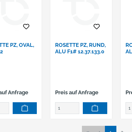
TE PZ, OVAL,
ROSETTE PZ, RUND,
RO
2
ALU F1# 12.37.133.0
AL
 auf Anfrage
Preis auf Anfrage
Pr
Seite
Seite