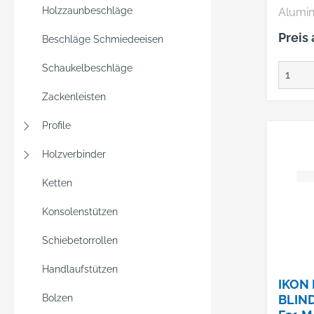
TS68
Holzzaunbeschläge
Alumin
eloxiert • Profilzyli
Preis
Beschläge Schmiedeeisen
gelocht
Abdeck
Schaukelbeschläge
Befest
38 mm • Verdec
Zackenleisten
versch
Profile
Stütznocke
Durchm
Holzverbinder
Unterk
aus Stahl • 
Ketten
Außent
Konsolenstützen
Türwer
• Wide
Schiebetorrollen
0 (SK1) • Norm DI
18257 Lieferung :
Handlaufstützen
Inklus
IKON
Schrauben. H
Bolzen
BLIND