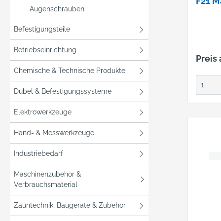
F21 M
Erich 
Augenschrauben
GmbH, 
20, 58
Befestigungsteile
+49237
info@
Betriebseinrichtung
Preis
Chemische & Technische Produkte
Dübel & Befestigungssysteme
Elektrowerkzeuge
Hand- & Messwerkzeuge
Industriebedarf
Maschinenzubehör &
Verbrauchsmaterial
Zauntechnik, Baugeräte & Zubehör