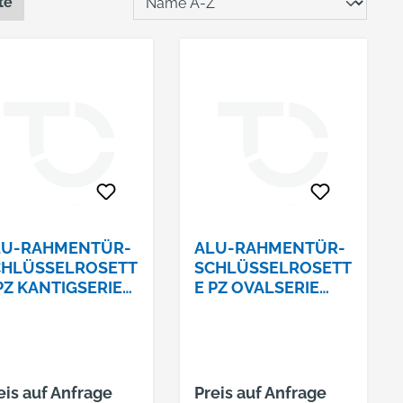
te
LU-RAHMENTÜR-
ALU-RAHMENTÜR-
CHLÜSSELROSETT
SCHLÜSSELROSETT
PZ KANTIGSERIE
E PZ OVALSERIE
ESTA 8MM
VESTA 8MM
STANZT 3319 F01
GESTANZT 3393 F01
eis auf Anfrage
Preis auf Anfrage