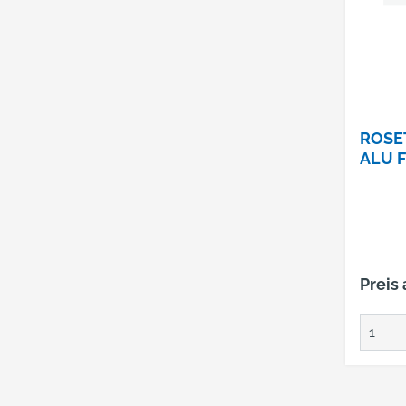
ROSET
ALU F
Preis