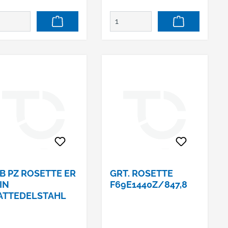
B PZ ROSETTE ER
GRT. ROSETTE
IN
F69E1440Z/847,8
ATTEDELSTAHL