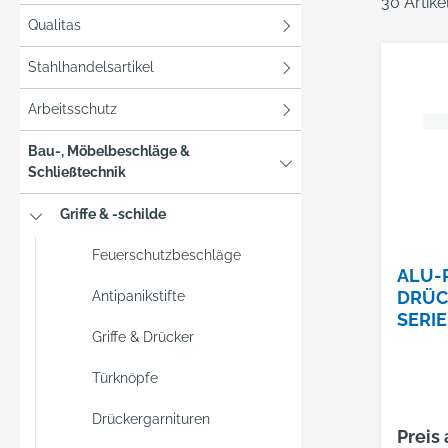
30 Artik
Qualitas
Stahlhandelsartikel
Arbeitsschutz
Bau-, Möbelbeschläge &
Schließtechnik
Griffe & -schilde
Feuerschutzbeschläge
ALU-
DRÜC
Antipanikstifte
SERI
Griffe & Drücker
10MM
F01
Türknöpfe
Drückergarnituren
Preis