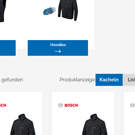
Hoodies
el gefunden
Produktanzeige:
Kacheln
Lis