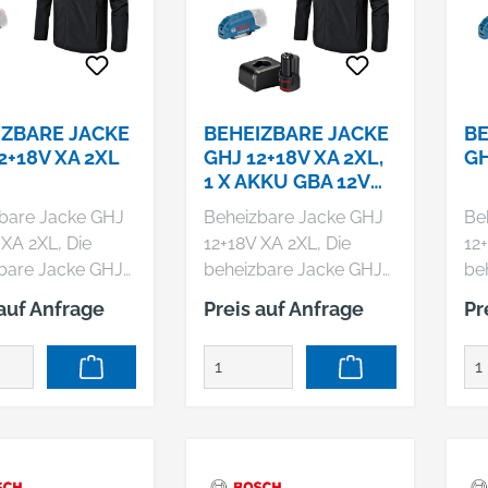
IZBARE JACKE
BEHEIZBARE JACKE
BE
2+18V XA 2XL
GHJ 12+18V XA 2XL,
GH
1 X AKKU GBA 12V
2.0AH, LADEGERÄT
bare Jacke GHJ
Beheizbare Jacke GHJ
Be
 XA 2XL, Die
12+18V XA 2XL, Die
12
bare Jacke GHJ
beheizbare Jacke GHJ
be
 XA ist das
12+18V XA ist das
12+
 auf Anfrage
Preis auf Anfrage
Pr
te
perfekte
pe
ngsstück von
Kleidungsstück von
Kl
 um jene, die
Bosch, um jene, die
Bo
Stunden auf
viele Stunden auf
vi
llen verbringen,
Baustellen verbringen,
Ba
ässig zu wärmen.
zuverlässig zu wärmen.
zu
ale einteilige
Als ideale einteilige
Als