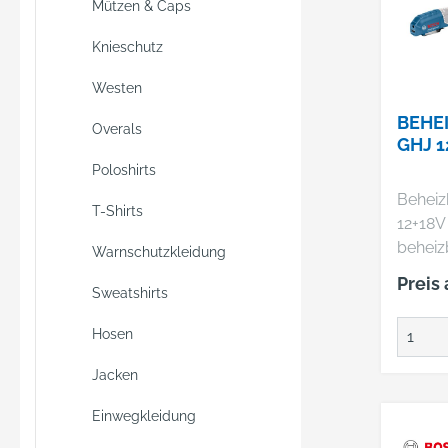
Mützen & Caps
Knieschutz
Westen
BEHE
Overals
GHJ 1
Poloshirts
Beheiz
T-Shirts
12+18V
beheiz
Warnschutzkleidung
12+18V
Preis
Sweatshirts
perfek
Kleidu
Hosen
Bosch,
viele 
Jacken
Bauste
zuverl
Einwegkleidung
Als ide