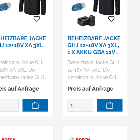
HEIZBARE JACKE
BEHEIZBARE JACKE
J 12+18V XA 3XL
GHJ 12+18V XA 3XL,
1 X AKKU GBA 12V
2.0AH, LADEGERÄT
heizbare Jacke GHJ
Beheizbare Jacke GHJ
+18V XA 3XL, Die
12+18V XA 3XL, Die
heizbare Jacke GHJ
beheizbare Jacke GHJ
18V XA ist das
12+18V XA ist das
eis auf Anfrage
Preis auf Anfrage
rfekte
perfekte
eidungsstück von
Kleidungsstück von
sch, um jene, die
Bosch, um jene, die
ele Stunden auf
viele Stunden auf
ustellen verbringen,
Baustellen verbringen,
verlässig zu wärmen.
zuverlässig zu wärmen.
 ideale einteilige
Als ideale einteilige