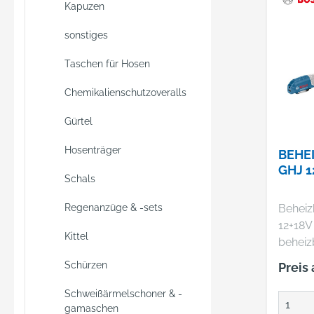
Kapuzen
Lösung
Bedin
sonstiges
sogar 
Beweg
Taschen für Hosen
macht 
Chemikalienschutzoveralls
mehre
Kleidu
Gürtel
überei
Die Dr
Hosenträger
BEHE
Beheiz
GHJ 1
sorgt f
Schals
Wärme
Beheiz
Regenanzüge & -sets
hält d
12+18V
jedem 
Kittel
beheiz
Die dre
12+18V
versor
Schürzen
Preis
perfek
12-V-A
Kleidu
Schweißärmelschoner & -
dauerh
Bosch,
gamaschen
zusätz