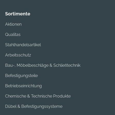
Heizpads der Jacke
Heizpads der Jacke
erfolgt über den
erfolgt über den
Sortimente
Ladeadapter GAA
Ladeadapter GAA
12V-21 (im
12V-21 (im
Aktionen
Lieferumfang
Lieferumfang
enthalten) und einen
enthalten) und einen
Qualitas
12-Volt-Akku von
12-Volt-Akku von
Stahlhandelsartikel
Bosch, oder optional
Bosch, oder optional
über den
über den
Arbeitsschutz
Ladeadapter GAA
Ladeadapter GAA
18V-48 und den 18-
18V-48 und den 18-
Bau-, Möbelbeschläge & Schließtechnik
Volt-Akku von Bosch
Volt-Akku von Bosch
Befestigungsteile
(nicht im
(nicht im
Lieferumfang
Lieferumfang
Betriebseinrichtung
enthalten).
enthalten).
Akkuadapter GAA
Akkuadapter GAA
Chemische & Technische Produkte
12V-21 Professional
12V-21 Professional
Dübel & Befestigungssysteme
(0 618 800 079)
(0 618 800 079).
Ladegerät GAL 12V-