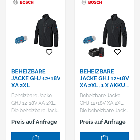
BEHEIZBARE
BEHEIZBARE
JACKE GHJ 12+18V
JACKE GHJ 12+18V
XA 2XL
XA 2XL, 1 X AKKU
GBA 12V 2.0AH,
Beheizbare Jacke
Beheizbare Jacke
LADEGERÄT
GHJ 12+18V XA 2XL,
GHJ 12+18V XA 2XL,
Die beheizbare Jacke
Die beheizbare Jacke
GHJ 12+18V XA ist
GHJ 12+18V XA ist
Preis auf Anfrage
Preis auf Anfrage
das perfekte
das perfekte
Kleidungsstück von
Kleidungsstück von