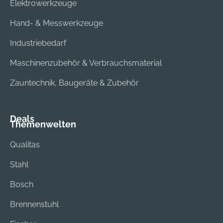
Elektrowerkzeuge
20 Professional. 1 x
Akku GBA 12V 2.0Ah
Hand- & Messwerkzeuge
(1 600 Z00 02X)
Industriebedarf
Maschinenzubehör & Verbrauchsmaterial
Zauntechnik, Baugeräte & Zubehör
Deals
Themenwelten
Qualitas
Stahl
Bosch
Brennenstuhl