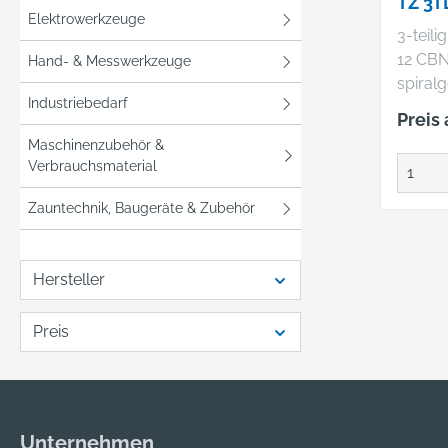
TZ 3TL
Elektrowerkzeuge
BITA
3-teili
12 CBN
Hand- & Messwerkzeuge
spiral
Industriebedarf
Bitauf
Preis
Kunsts
Maschinenzubehör &
Verbrauchsmaterial
Zauntechnik, Baugeräte & Zubehör
Hersteller
Preis
Unternehmen