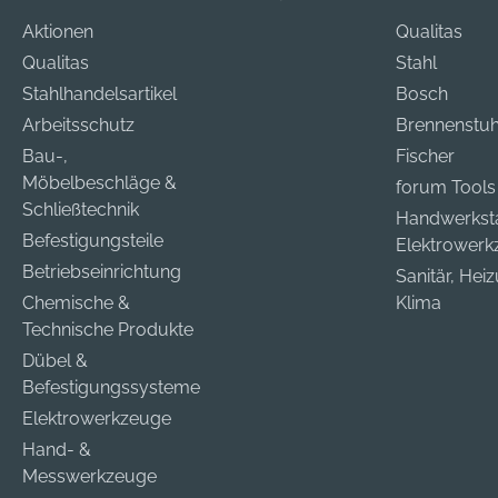
Aktionen
Qualitas
Qualitas
Stahl
Stahlhandelsartikel
Bosch
Arbeitsschutz
Brennenstuh
Bau-,
Fischer
Möbelbeschläge &
forum Tools
Schließtechnik
Handwerkst
Befestigungsteile
Elektrower
Betriebseinrichtung
Sanitär, Hei
Chemische &
Klima
Technische Produkte
Dübel &
Befestigungssysteme
Elektrowerkzeuge
Hand- &
Messwerkzeuge