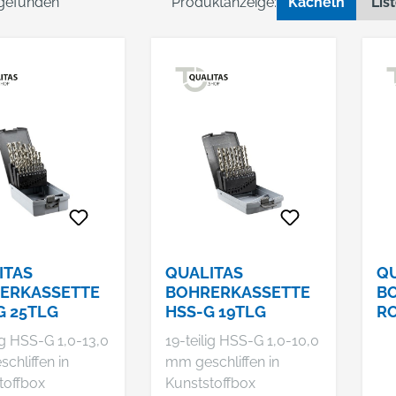
 gefunden
Produktanzeige:
Kacheln
Lis
ITAS
QUALITAS
QU
ERKASSETTE
BOHRERKASSETTE
B
G 25TLG
HSS-G 19TLG
R
DI
ig HSS-G 1,0-13,0
19-teilig HSS-G 1,0-10,0
MM
chliffen in
mm geschliffen in
ST
toffbox
Kunststoffbox