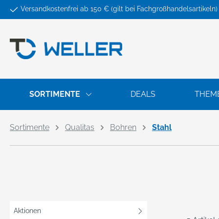
Versandkostenfrei ab 150 € (gilt bei Fachgroßhandelsartikeln)
springen
Zur Hauptnavigation springen
SORTIMENTE
DEALS
THEM
Sortimente
Qualitas
Bohren
Stahl
Aktionen