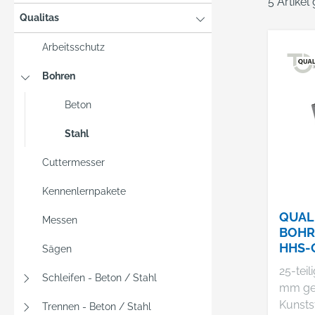
5 Artikel
Qualitas
Arbeitsschutz
Bohren
Beton
Stahl
Cuttermesser
Kennenlernpakete
QUAL
Messen
BOHR
HHS-
Sägen
25-teil
Schleifen - Beton / Stahl
mm ges
Kunsts
Trennen - Beton / Stahl