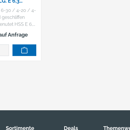
G. E 6,3
UFNAHME
g 6-30 / 4-20 / 4-
 geschliffen
genutet HSS E 6,3
nahme in
 auf Anfrage
toffbox
Sortimente
Deals
Themenwe