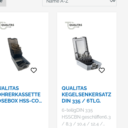
te
ALITAS
QUALITAS
OHRERKASSETTE
KEGELSENKERSATZ
OSEBOX HSS-CO
DIN 335 / 6TLG.
N 338 1,0-13,0
6-teiligDIN 335
, 25 TLG., 0,5 MM
HSSCBN geschliffen6,3
EIGEND
/ 8,3 / 10,4 / 12,4 /