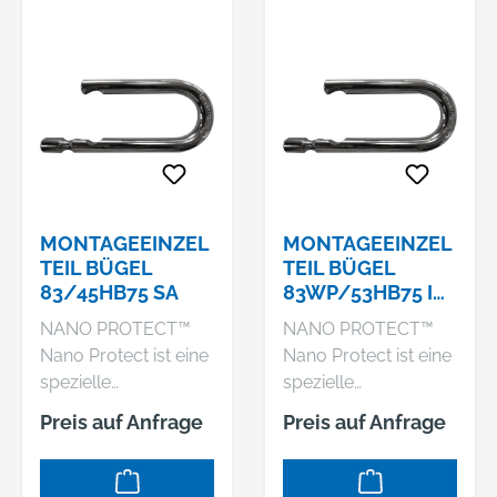
MONTAGEEINZEL
MONTAGEEINZEL
TEIL BÜGEL
TEIL BÜGEL
83/45HB75 SA
83WP/53HB75 IB
83TIIB/45 S + 50 O
NANO PROTECT™
NANO PROTECT™
Nano Protect ist eine
Nano Protect ist eine
spezielle
spezielle
Beschichtung, die
Beschichtung, die
Preis auf Anfrage
Preis auf Anfrage
sich in kleinste
sich in kleinste
Unebenheiten setzt
Unebenheiten setzt
und so für
und so für