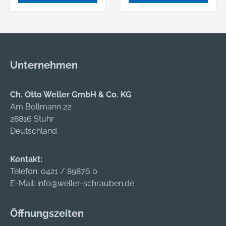
ultimativen
ultimativen
Korossionsschutz
Korossionsschutz
des gehärteten
des gehärteten
Stahlbügels sorgt.
Stahlbügels sorgt.
STAINLESS Das
STAINLESS Das
Unternehmen
Material zeichnet sich
Material zeichnet sich
durch eine extrem
durch eine extrem
hohe
hohe
Ch. Otto Weller GmbH & Co. KG
Korrosionsbeständig
Korrosionsbeständig
Am Bollmann 22
keit aus und ist
keit aus und ist
28816 Stuhr
besonders geeignet
besonders geeignet
Deutschland
bei nassen und
bei nassen und
agressiven
agressiven
Kontakt:
Bedingungen.
Bedingungen.
Telefon:
0421 / 89876 0
MESSING Das
MESSING Das
E-Mail:
info@weller-schrauben.de
Material ist
Material ist
funkenschlagresisten
funkenschlagresisten
Öffnungszeiten
t und somit
t und somit