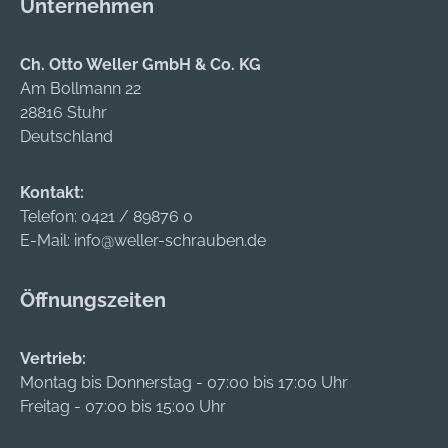
Unternehmen
Lieferung: Mit
Bever & Klophaus
Kloben.
GmbH, Rheinische
Straße 43, 58332
Ch. Otto Weller GmbH & Co. KG
Schwelm, DE,
Am Bollmann 22
+49233680590,
28816 Stuhr
info@bever-
Deutschland
klophaus.de
Kontakt:
Telefon:
0421 / 89876 0
E-Mail:
info@weller-schrauben.de
Öffnungszeiten
Vertrieb:
Montag bis Donnerstag - 07:00 bis 17:00 Uhr
Freitag - 07:00 bis 15:00 Uhr