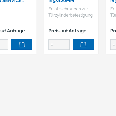
0 SERVICE
M5X120MM
M
 SCHLÜSSEL
Ersatzschrauben zur
Er
Türzylinderbefestigung
Tü
 auf Anfrage
Preis auf Anfrage
Pr