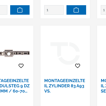
AGEEINZELTE
MONTAGEEINZELTE
M
ODULSTEG 9 DZ
IL ZYLINDER 83 A93
IL
 MM / 60-70
VS.
SE