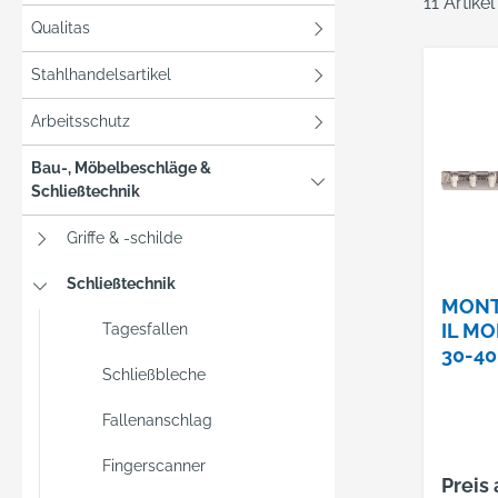
11 Artike
Qualitas
Stahlhandelsartikel
Arbeitsschutz
Bau-, Möbelbeschläge &
Schließtechnik
Griffe & -schilde
Schließtechnik
MONT
IL M
Tagesfallen
30-40
Schließbleche
MM
Fallenanschlag
Fingerscanner
Preis