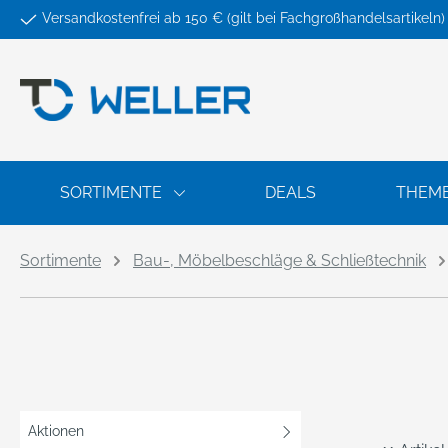
Versandkostenfrei ab 150 € (gilt bei Fachgroßhandelsartikeln)
springen
Zur Hauptnavigation springen
SORTIMENTE
DEALS
THEM
Sortimente
Bau-, Möbelbeschläge & Schließtechnik
Aktionen