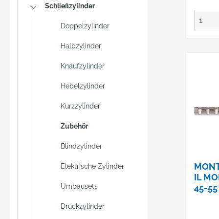
Schließzylinder
Doppelzylinder
Halbzylinder
Knaufzylinder
Hebelzylinder
Kurzzylinder
Zubehör
Blindzylinder
MONT
Elektrische Zylinder
IL M
Umbausets
45-55
MM
Druckzylinder