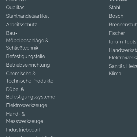
Qualitas
Stahl
Stahlhandelsartikel
Bosch
Arbeitsschutz
Brennenstuh
Bau-,
Fischer
Möbelbeschläge &
forum Tools
Schließtechnik
Handwerkst
Befestigungsteile
Elektrower
Betriebseinrichtung
Sanitär, Hei
Chemische &
Klima
Technische Produkte
Dübel &
Befestigungssysteme
Elektrowerkzeuge
Hand- &
Messwerkzeuge
Industriebedarf