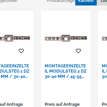
l gefunden
Produktanzeige:
Kacheln
Lis
AGEEINZELTE
MONTAGEEINZELTE
M
ODULSTEG 1 DZ
IL MODULSTEG 2 DZ
IL
 MM / 30-40
30-40 MM / 45-55
30
MM
M
 auf Anfrage
Preis auf Anfrage
Pr