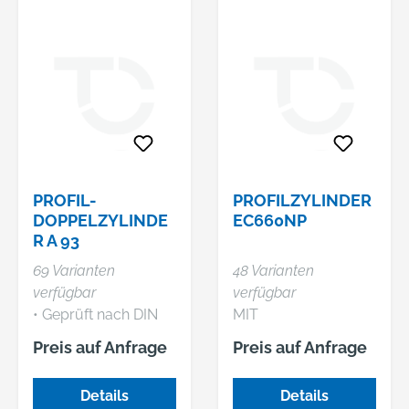
PROFIL-
PROFILZYLINDER
DOPPELZYLINDE
EC660NP
R A 93
69 Varianten
48 Varianten
verfügbar
verfügbar
• Geprüft nach DIN
MIT
EN 1303
SICHERUNGSKARTE
Preis auf Anfrage
Preis auf Anfrage
(160B0C6A/C * ) und
UND
DIN18252 (M04A/C *
ANBOHRSCHUTZ
Details
Details
0/FZG); ISO
Unser Türzylinder