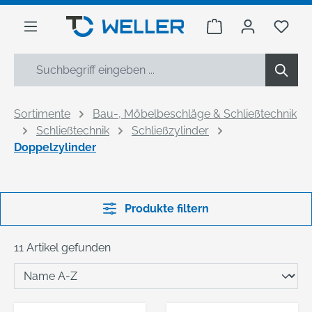
alt springen
Warenkorb enthäl
Du h
Sortimente
Bau-, Möbelbeschläge & Schließtechnik
Schließtechnik
Schließzylinder
Doppelzylinder
Produkte filtern
11 Artikel gefunden