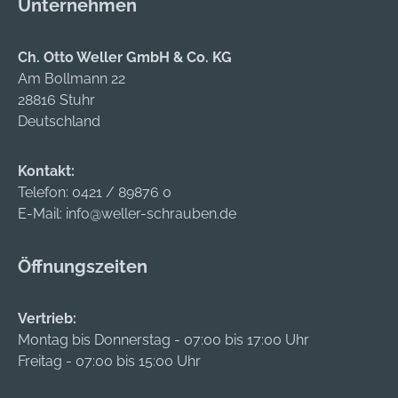
Unternehmen
bewährten, aber
dennoch aktuellen
Qualitätsstandards.
Ch. Otto Weller GmbH & Co. KG
Hochwertige
Am Bollmann 22
Materialien sorgen
28816 Stuhr
für Langlebigkeit,
Deutschland
spezielle
Gehäusestifte und
Kontakt:
ein parazentrisches
Telefon:
0421 / 89876 0
Schlüsselprofil sind
E-Mail:
info@weller-schrauben.de
wirksame Mittel,
Einbrüche zu
Öffnungszeiten
erschweren. Die Not-
und
Gefahrenfunktion
Vertrieb:
ermöglicht das Auf-
Montag bis Donnerstag - 07:00 bis 17:00 Uhr
und Abschließen
Freitag - 07:00 bis 15:00 Uhr
auch dann, wenn auf
der anderen Seite ein