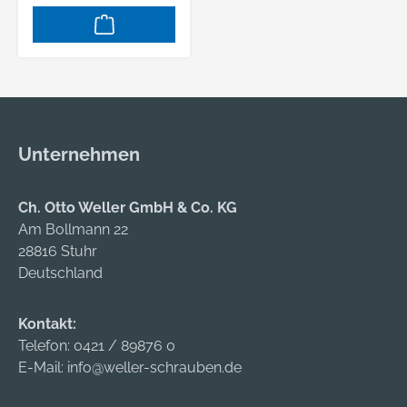
Rband ™
Eigenschaften: •
Hygienisch, da keine
Modellierung
notwendig • Einfach
zu waschen und zu
reinigen • Weiche
Unternehmen
PU-Stöpsel • Rund •
Einfach
auszutauschen
Ch. Otto Weller GmbH & Co. KG
Hersteller: 3M
Am Bollmann 22
Deutschland GmbH,
28816 Stuhr
Carl-Schurz-Str.1,
Deutschland
41460 Neuss, DE,
+492131140,
Kontakt:
3m.premiumcustom
Telefon:
0421 / 89876 0
er.dach@mmm.com
E-Mail:
info@weller-schrauben.de