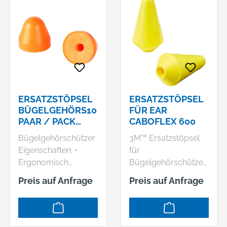
ERSATZSTÖPSEL
ERSATZSTÖPSEL
BÜGELGEHÖRS10
FÜR EAR
PAAR / PACK
CABOFLEX 600
GELB FORTIS
Bügelgehörschützer
3M™ Ersatzstöpsel
Eigenschaften: •
für
Ergonomisch
Bügelgehörschützer
geformt • Präzise
E-A-R™ Caboflex™
Preis auf Anfrage
Preis auf Anfrage
Einstellung der
600 Eigenschaften: •
Kopfweite
Einfach zu waschen
Dämmwerte: SNR =
und zu reinigen •
24 dB(A), H = 27 dB,
Konisch geformt •