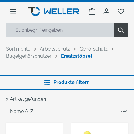
alt springen
Warenkorb enthäl
Du h
Sortimente
Arbeitsschutz
Gehörschutz
Bügelgehörschützer
Ersatzstöpsel
Produkte filtern
3 Artikel gefunden